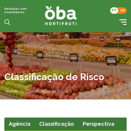
Relações com
PT
EN
Investidores
Classificação de Risco
/
Home
Classificação de Risco
Agência
Classificação
Perspectiva
T