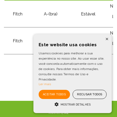
Nac
Fitch
A-(bra)
Estável
L
P
Nac
×
Fitch
A-(bra)
Estável
L
Este website usa cookies
P
Usamos cookies para melhorar a sua
experiência no nosso site. Ao usar esse site,
você concorda automaticamente com o uso
de cookies. Para obter mais informações,
consulte nossos Termos de Uso e
Privacidade.
Ler mais
ACEITAR TODOS
RECUSAR TODOS
MOSTRAR DETALHES
IBOV
172.513
-1,7%
Powered by
MZ